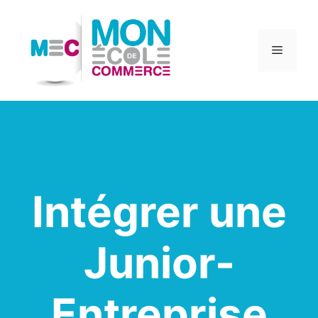
Aller
au
contenu
Menu
Intégrer une
Junior-
Entreprise