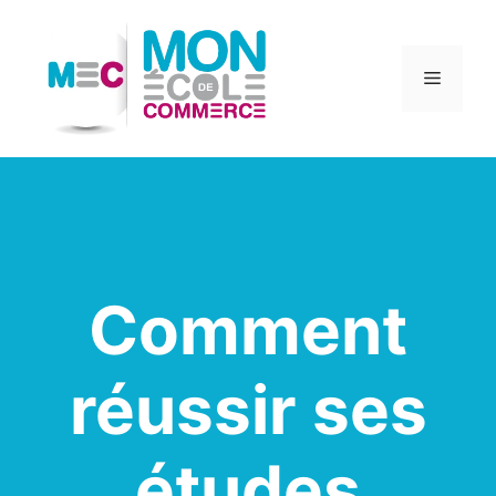
Aller
au
contenu
Menu
Comment
réussir ses
études