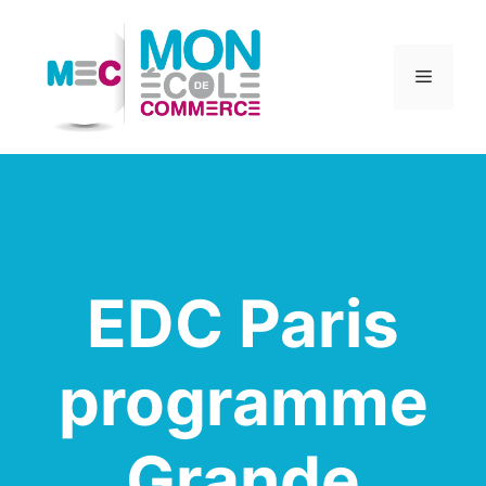
Aller
au
contenu
Menu
EDC Paris
programme
Grande